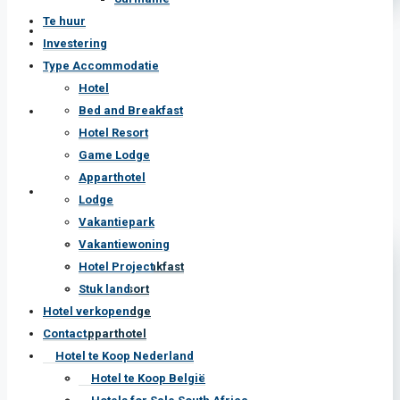
Type Accommodatie
Hotel
Bed and Breakfast
Investering
Hotel Resort
Game Lodge
Apparthotel
Type Accommodatie
Lodge
Vakantiepark
Vakantiewoning
Hotel
Hotel Project
Bed and Breakfast
Stuk land
Hotel Resort
Hotel verkopen
Game Lodge
Contact
Apparthotel
Hotel te Koop Nederland
Lodge
Hotel te Koop België
Vakantiepark
Hotels for Sale South Africa
Vakantiewoning
Hotels for Sale USA
Hotel Project
Hotels for Sale UK
Stuk land