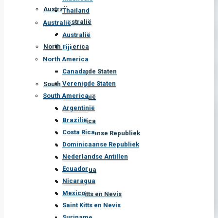
Fiji
Australië
North America
Fiji
North America
Canada
Canada
Verenigde Staten
Verenigde Staten
South America
South America
Argentinië
Argentinië
Brazilië
Brazilië
Costa Rica
Costa Rica
Dominicaanse Republiek
Dominicaanse Republiek
Nederlandse Antillen
Nederlandse Antillen
Ecuador
Ecuador
Nicaragua
Nicaragua
Mexico
Mexico
Saint Kitts en Nevis
Saint Kitts en Nevis
Suriname
Suriname
Te huur
Te huur
Investering