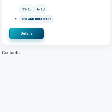
Succesvol kleinschalig toerismebedrijf
met botanische tuin in de bergen van
Granada – De Alpujarras
Beds:
4
Baths:
4
Vakantiewoning
€575.000
Contact us
Merche Coco Perez
View listings