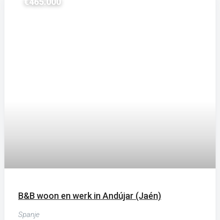
Very nice hostal with 8 bedrooms and
only 300 to the beach
Beds:
6-10
Baths:
6-10
Hotel
€550.000
Prachtige oude bodega verbouwd tot
uniek landgoed met mogelijkheid voor
B&B of casa rural.
Beds:
4
Baths:
6
Bed and Breakfast
€499.500