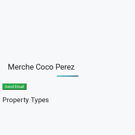
€465.000
B&B woon en werk in Andújar (Jaén)
Spanje
11-15
6-10
BED AND BREAKFAST
Details
Contacts