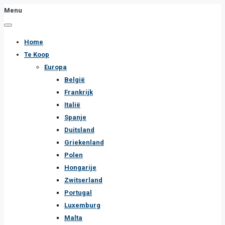
Menu
Home
Te Koop
Europa
België
Frankrijk
Italië
Spanje
Duitsland
Griekenland
Polen
Hongarije
Zwitserland
Portugal
Luxemburg
Malta