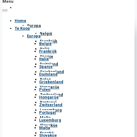
Home
Europa
Te Koop
België
Europa
Frankrijk
België
Italië
Frankrijk
Spanje
Italië
Duitsland
Spanje
Griekenland
Duitsland
Polen
Griekenland
Hongarije
Polen
Zwitserland
Hongarije
Portugal
Zwitserland
Luxemburg
Portugal
Malta
Luxemburg
Slovakije
Malta
Kroatië
Slovakije
Nederland
Kroatië
Noorwegen
Nederland