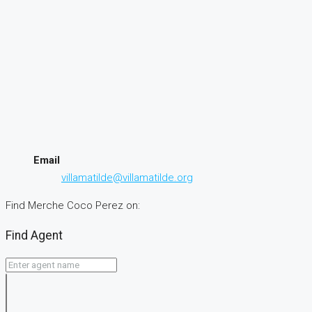
Remember me
Lost your password?
Login
User registration is disabled for demo purpose.
Forgot Password
×
Please enter your username or email address. You will receive
a link to create a new password via email.
Submit