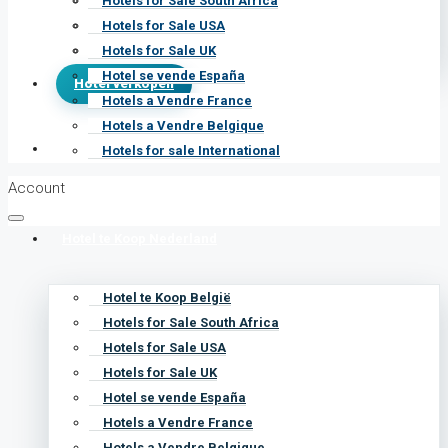
Hotel se vende España
Hotel verkopen
Hotels a Vendre France
Hotels a Vendre Belgique
Contact
Hotels for sale International
Account
Hotel te Koop Nederland
Merche Coco Perez
Hotel te Koop België
Hotels for Sale South Africa
Hotels for Sale USA
Send Email
Hotels for Sale UK
Property
Types
Hotel se vende España
Hotels a Vendre France
Hotels a Vendre Belgique
Hotels for sale International