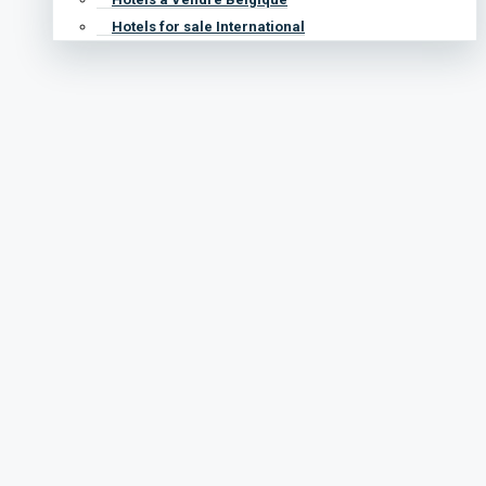
100%
Bed and Breakfast
Property
Status
100%
Te Koop
About Merche Coco Perez
Listings (1)
Sorteer op: