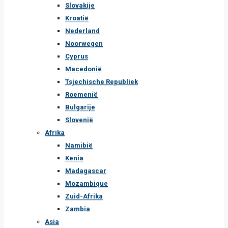
Slovakije
Kroatië
Nederland
Noorwegen
Cyprus
Macedonië
Tsjechische Republiek
Roemenië
Bulgarije
Slovenië
Afrika
Namibië
Kenia
Madagascar
Mozambique
Zuid-Afrika
Zambia
Asia